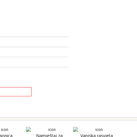
aonica
Namještaj za
Vanjska rasvjeta
Unuta