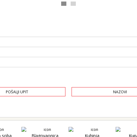
POŠALJI UPIT
NAZOVI
a soba
Blagovaonica
Kuhinja
Kup