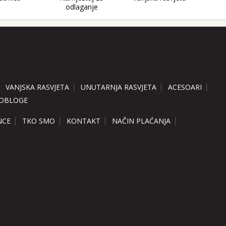
odlaganje
VANJSKA RASVJETA
UNUTARNJA RASVJETA
ACESOARI
 OBLOGE
NCE
TKO SMO
KONTAKT
NAČIN PLAĆANJA
.