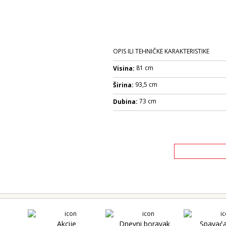
OPIS ILI TEHNIČKE KARAKTERISTIKE
81 cm
Visina:
93,5 cm
Širina:
73 cm
Dubina:
 obloge
Akcije
Dnevni boravak
Spavać