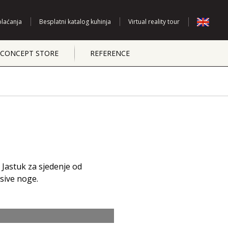
plaćanja
Besplatni katalog kuhinja
Virtual reality tour
CONCEPT STORE
REFERENCE
. Jastuk za sjedenje od
sive noge.