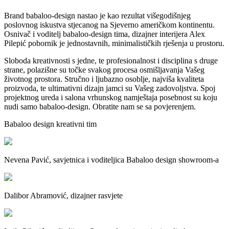
Brand babaloo-design nastao je kao rezultat višegodišnjeg
poslovnog iskustva stjecanog na Sjeverno američkom kontinentu.
Osnivač i voditelj babaloo-design tima, dizajner interijera Alex
Pilepić pobornik je jednostavnih, minimalističkih rješenja u prostoru.
Sloboda kreativnosti s jedne, te profesionalnost i disciplina s druge
strane, polazišne su točke svakog procesa osmišljavanja Vašeg
životnog prostora. Stručno i ljubazno osoblje, najviša kvaliteta
proizvoda, te ultimativni dizajn jamci su Vašeg zadovoljstva. Spoj
projektnog ureda i salona vrhunskog namještaja posebnost su koju
nudi samo babaloo-design. Obratite nam se sa povjerenjem.
Babaloo design kreativni tim
Nevena Pavić, savjetnica i voditeljica Babaloo design showroom-a
Dalibor Abramović, dizajner rasvjete