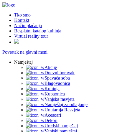
Tko smo
Kontakt
Način plaćanja
Besplatni katalog kuhinja
Virtual reality tour
Povratak na glavni meni
Namještaj
Akcije
Dnevni boravak
Spavaća soba
Blagovaonica
Kuhinja
Kupaonica
Vanjska rasvjeta
Namještaj za odlaganje
Unutarnja Rasvjeta
Acesoari
Dekori
Uredski namještaj
Vanjski namještaj