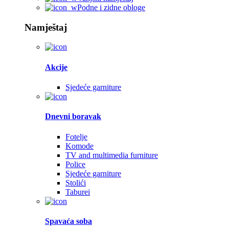
Podne i zidne obloge
Namještaj
Akcije
Sjedeće garniture
Dnevni boravak
Fotelje
Komode
TV and multimedia furniture
Police
Sjedeće garniture
Stolići
Taburei
Spavaća soba