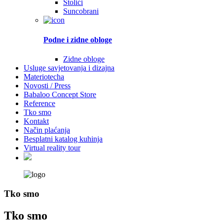
Stolići
Suncobrani
Podne i zidne obloge
Zidne obloge
Usluge savjetovanja i dizajna
Materiotecha
Novosti / Press
Babaloo Concept Store
Reference
Tko smo
Kontakt
Način plaćanja
Besplatni katalog kuhinja
Virtual reality tour
Tko smo
Tko smo