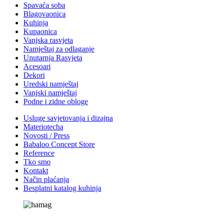
Spavaća soba
Blagovaonica
Kuhinja
Kupaonica
Vanjska rasvjeta
Namještaj za odlaganje
Unutarnja Rasvjeta
Acesoari
Dekori
Uredski namještaj
Vanjski namještaj
Podne i zidne obloge
Usluge savjetovanja i dizajna
Materiotecha
Novosti / Press
Babaloo Concept Store
Reference
Tko smo
Kontakt
Način plaćanja
Besplatni katalog kuhinja