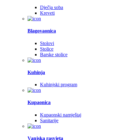
Dječja soba
Kreveti
Blagovaonica
Stolovi
Stolice
Barske stolice
Kuhinja
Kuhinjski program
Kupaonica
Kupaonski namještaj
Sanitarije
Vanjska rasvjeta