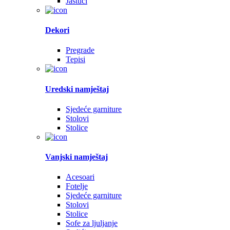
Jastuci
Dekori
Pregrade
Tepisi
Uredski namještaj
Sjedeće garniture
Stolovi
Stolice
Vanjski namještaj
Acesoari
Fotelje
Sjedeće garniture
Stolovi
Stolice
Sofe za ljuljanje