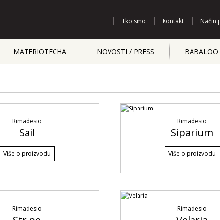
Tko smo
Kontakt
Način 
MATERIOTECHA
NOVOSTI / PRESS
BABALOO 
Rimadesio
Rimadesio
Sail
Siparium
Više o proizvodu
Više o proizvodu
Rimadesio
Rimadesio
Stripe
Velaria